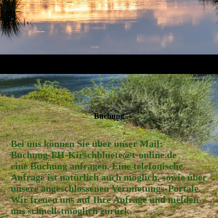
Buchung
Bei uns können Sie über unser Mail:
Buchung-FH-Kirschbluete@t-online.de
eine Buchung anfragen. Eine telefonische
Anfrage ist natürlich auch möglich, sowie über
unsere angeschlossenen Vermietungs-Portale.
Wir freuen uns auf Ihre Anfrage und melden
uns schnellstmöglich zurück.