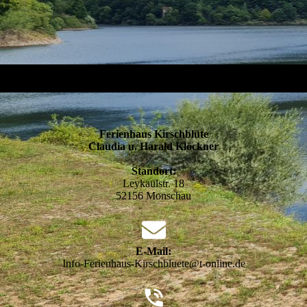
Ferienhaus Kirschblüte
Claudia u. Harald Klöckner
Standort:
Leykaulstr. 18
52156 Monschau
E-Mail:
Info-Ferienhaus-Kirschbluete@t-online.de