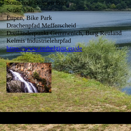
Sourbrodt-Belgien Bier
Sankt Vith
Eupen, Bike Park
Drachenpfad Mefferscheid
Dreiländerpunkt Gemmenich, Burg Reuland
Kelmis Industrielehrpfad
https://www.ostbelgien.eu/de