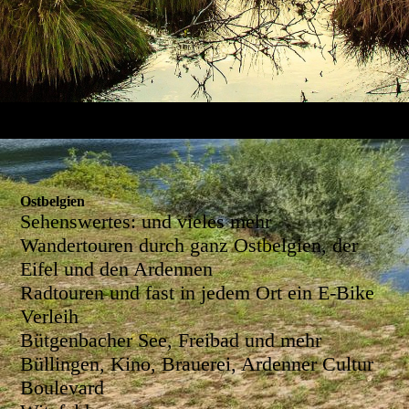
Ostbelgien
Sehenswertes: und vieles mehr
Wandertouren durch ganz Ostbelgien, der
Eifel und den Ardennen
Radtouren und fast in jedem Ort ein E-Bike
Verleih
Bütgenbacher See, Freibad und mehr
Büllingen, Kino, Brauerei, Ardenner Cultur
Boulevard