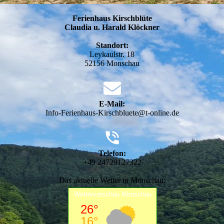
Ferienhaus Kirschblüte
Claudia u. Harald Klöckner
Standort:
Leykaulstr. 18
52156 Monschau
E-Mail:
Info-Ferienhaus-Kirschbluete@t-online.de
Telefon:
+49 24729127322
Das aktuelle Wetter in Monschau: