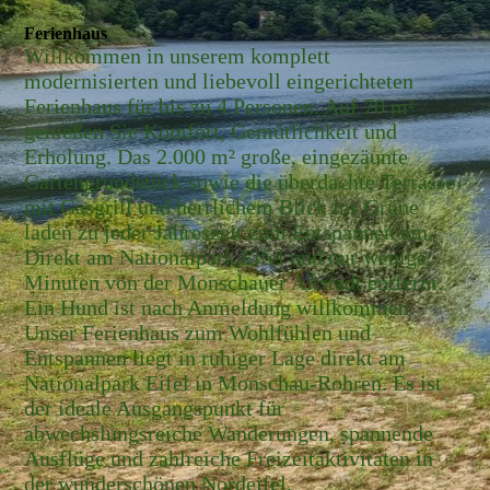
Ferienhaus
Willkommen in unserem komplett
modernisierten und liebevoll eingerichteten
Ferienhaus für bis zu 4 Personen. Auf 70 m²
genießen Sie Komfort, Gemütlichkeit und
Erholung. Das 2.000 m² große, eingezäunte
Gartengrundstück sowie die überdachte Terrasse
mit Gasgrill und herrlichem Blick ins Grüne
laden zu jeder Jahreszeit zum Entspannen ein.
Direkt am Nationalpark Eifel und nur wenige
Minuten von der Monschauer Altstadt entfernt.
Ein Hund ist nach Anmeldung willkommen.
Unser Ferienhaus zum Wohlfühlen und
Entspannen liegt in ruhiger Lage direkt am
Nationalpark Eifel in Monschau-Rohren. Es ist
der ideale Ausgangspunkt für
abwechslungsreiche Wanderungen, spannende
Ausflüge und zahlreiche Freizeitaktivitäten in
der wunderschönen Nordeifel.