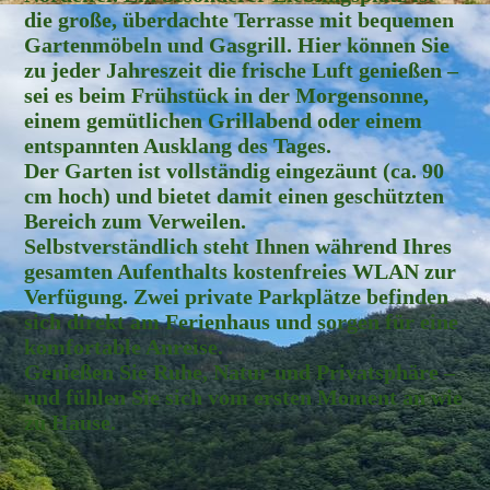
die große, überdachte Terrasse mit bequemen
Gartenmöbeln und Gasgrill. Hier können Sie
zu jeder Jahreszeit die frische Luft genießen –
sei es beim Frühstück in der Morgensonne,
einem gemütlichen Grillabend oder einem
entspannten Ausklang des Tages.
Der Garten ist vollständig eingezäunt (ca. 90
cm hoch) und bietet damit einen geschützten
Bereich zum Verweilen.
Selbstverständlich steht Ihnen während Ihres
gesamten Aufenthalts kostenfreies WLAN zur
Verfügung. Zwei private Parkplätze befinden
sich direkt am Ferienhaus und sorgen für eine
komfortable Anreise.
Genießen Sie Ruhe, Natur und Privatsphäre –
und fühlen Sie sich vom ersten Moment an wie
zu Hause.