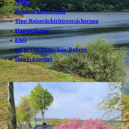
AGB`s
Reiserücktrittsrecht
Tipp-Reiserücktrittsversicherung
Hausordnung
FAQ
unser Ort Monschau-Rohren
Ihre Gastgeber