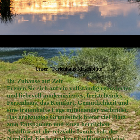
Unser "Ferienhaus Kirschblüte"
Ihr Zuhause auf Zeit
Freuen Sie sich auf ein vollständig renoviertes
und liebevoll modernisiertes, freistehendes
Ferienhaus, das Komfort, Gemütlichkeit und
eine traumhafte Lage miteinander verbindet.
Das großzügige Grundstück bietet viel Platz
zum Entspannen und einen herrlichen
Ausblick auf die reizvolle Landschaft der
Nordeifel. Ein besonderer Lieblingsplatz ist