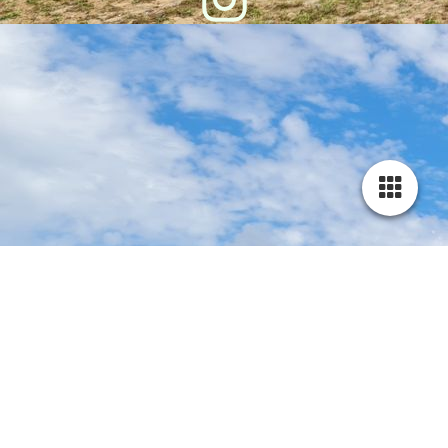
Letzte Änderung: 05.08.2026 © Ferienhaus Kirschblüte 2026
STARTSEITE
|
KONTAKT
|
DATEN­SCHUTZ
|
IMPRESSUM
|
COOKIES
|
SIDEMAP