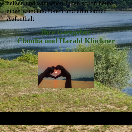
heißen und wünschen Ihnen schon heute
einen wunderschönen und erholsamen
Aufenthalt.
Ihre Gastgeber
Claudia und Harald Klöckner