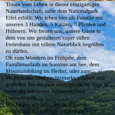
Traum vom Leben in dieser einzigartigen
Naturlandschaft, nahe dem Nationalpark
Eifel erfüllt. Wir leben hier als Familie mit
unseren 3 Hunden, 5 Katzen, 3 Pferden und
Hühnern. Wir freuen uns, unsere Gäste in
dem von uns gestalteten super süßen
Ferienhaus mit tollem Naturblick begrüßen
zu dürfen.
Ob zum Wandern im Frühjahr, dem
Familienurlaub im Sommer am See, dem
Mountainbiking im Herbst, oder zum
Monschauer Weihnachtsmarkt, erleben und
genießen Sie ein paar unvergessliche Tage in
einer der schönsten Ferienregionen
Deutschlands.
Wir freuen uns sehr, Sie in unserem
Ferienhaus Kirschblüte willkommen zu