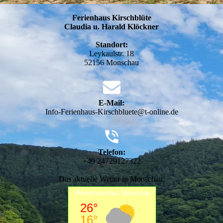
Ferienhaus Kirschblüte
Claudia u. Harald Klöckner
Standort:
Leykaulstr. 18
52156 Monschau
E-Mail:
Info-Ferienhaus-Kirschbluete@t-online.de
Telefon:
+49 24729127322
Das aktuelle Wetter in Monschau: