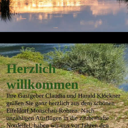
Herzlich
willkommen
Ihre Gastgeber Claudia und Harald Klöckner
grüßen Sie ganz herzlich aus dem schönen
Eifeldorf Monschau-Rohren. Nach
unzähligen Ausflügen in die zauberhafte
Nordeifel, haben wir uns vor Jahren den