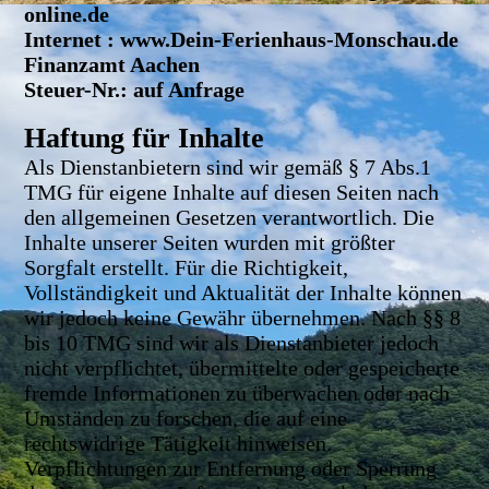
online.de
Internet : www.Dein-Ferienhaus-Monschau.de
Finanzamt Aachen
Steuer-Nr.: auf Anfrage
Haftung für Inhalte
Als Dienstanbietern sind wir gemäß § 7 Abs.1
TMG für eigene Inhalte auf diesen Seiten nach
den allgemeinen Gesetzen verantwortlich. Die
Inhalte unserer Seiten wurden mit größter
Sorgfalt erstellt. Für die Richtigkeit,
Vollständigkeit und Aktualität der Inhalte können
wir jedoch keine Gewähr übernehmen. Nach §§ 8
bis 10 TMG sind wir als Dienstanbieter jedoch
nicht verpflichtet, übermittelte oder gespeicherte
fremde Informationen zu überwachen oder nach
Umständen zu forschen, die auf eine
rechtswidrige Tätigkeit hinweisen.
Verpflichtungen zur Entfernung oder Sperrung