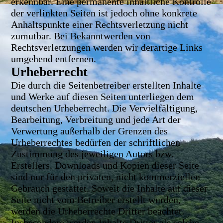
erkennbar. Eine permanente inhaltliche Kontrolle
der verlinkten Seiten ist jedoch ohne konkrete
Anhaltspunkte einer Rechtsverletzung nicht
zumutbar. Bei Bekanntwerden von
Rechtsverletzungen werden wir derartige Links
umgehend entfernen.
Urheberrecht
Die durch die Seitenbetreiber erstellten Inhalte
und Werke auf diesen Seiten unterliegen dem
deutschen Urheberrecht. Die Vervielfältigung,
Bearbeitung, Verbreitung und jede Art der
Verwertung außerhalb der Grenzen des
Urheberrechtes bedürfen der schriftlichen
Zustimmung des jeweiligen Autors bzw.
Erstellers. Downloads und Kopien dieser Seite
sind nur für den privaten, nicht kommerziellen
Gebrauch gestattet. Soweit die Inhalte auf dieser
Seite nicht vom Betreiber erstellt wurden,
werden die Urheberrechte Dritter beachtet.
Insbesondere werden Inhalte Dritter als solche