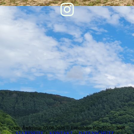
Letzte Änderung: 05.08.2026 © Ferienhaus Kirschblüte 2026
STARTSEITE
|
KONTAKT
|
DATEN­SCHUTZ
|