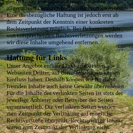
der Nutzung von Informationen nach den
allgemeinen Gesetzen bleiben hiervon unberührt.
Eine diesbezügliche Haftung ist jedoch erst ab
dem Zeitpunkt der Kenntnis einer konkreten
Rechtsverletzung möglich. Bei Bekanntwerden
von entsprechenden Rechtsverletzungen werden
wir diese Inhalte umgehend entfernen.
Haftung für Links
Unser Angebot enthält Links zu externen
Webseiten Dritter, auf deren Inhalte wir keinen
Einfluss haben. Deshalb können wir für diese
fremden Inhalte auch keine Gewähr übernehmen.
Für die Inhalte der verlinkten Seiten ist stets der
jeweilige Anbieter oder Betreiber der Seiten
verantwortlich. Die verlinkten Seiten wurden
zum Zeitpunkt der Verlinkung auf mögliche
Rechtsverstöße überprüft. Rechtswidrige Inhalte
waren zum Zeitpunkt der Verlinkung nicht