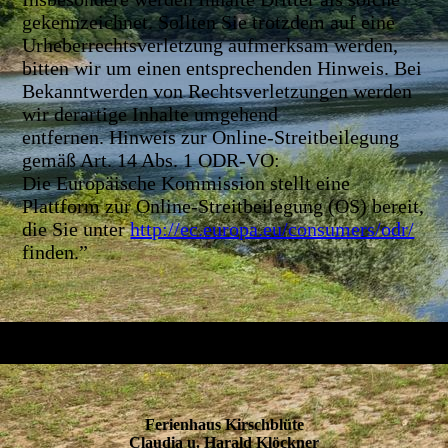
gekennzeichnet. Sollten Sie trotzdem auf eine
Urheberrechtsverletzung aufmerksam werden,
bitten wir um einen entsprechenden Hinweis. Bei
Bekanntwerden von Rechtsverletzungen werden
wir derartige Inhalte umgehend
entfernen. Hinweis zur Online-Streitbeilegung
gemäß Art. 14 Abs. 1 ODR-VO:
Die Europäische Kommission stellt eine
Plattform zur Online-Streitbeilegung (OS) bereit,
die Sie unter
http://ec.europa.eu/consumers/odr/
finden.”
Ferienhaus Kirschblüte
Claudia u. Harald Klöckner